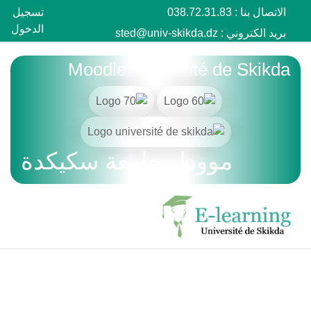
الاتصال بنا : 038.72.31.83
تسجيل
الدخول
بريد الكتروني :
sted@univ-skikda.dz
خطى إلى المحتوى الرئيسي
Moodle université de Skikda
موودل جامعة سكيكدة
الصفحة الرئيسية